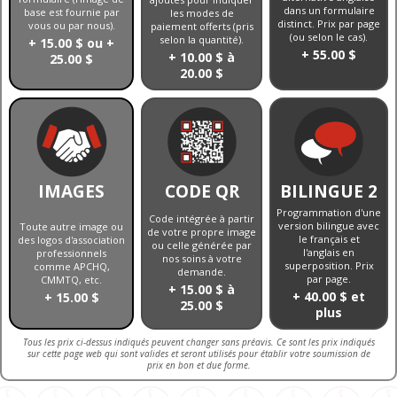
dans un formulaire
base est fournie par
les modes de
distinct. Prix par page
vous ou par nous).
paiement offerts (pris
(ou selon le cas).
selon la quantité).
+ 15.00 $ ou +
+ 55.00 $
+ 10.00 $ à
25.00 $
20.00 $
IMAGES
CODE QR
BILINGUE 2
Programmation d'une
Code intégrée à partir
version bilingue avec
Toute autre image ou
de votre propre image
le français et
des logos d'association
ou celle générée par
l'anglais en
professionnels
nos soins à votre
superposition. Prix
comme APCHQ,
demande.
par page.
CMMTQ, etc.
+ 15.00 $ à
+ 40.00 $ et
+ 15.00 $
25.00 $
plus
Tous les prix ci-dessus indiqués peuvent changer sans préavis. Ce sont les prix indiqués
sur cette page web qui sont valides et seront utilisés pour établir votre soumission de
prix en bon et due forme.