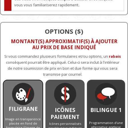
vous vous familiariserez rapidement.
OPTIONS ($)
MONTANT(S) APPROXIMATIF(S) À AJOUTER
AU PRIX DE BASE INDIQUÉ
Si vous commandez plusieurs formulaires et/ou options, un
rabais
conséquent pourrait être appliqué. Celui-ci sera inclut à l'intérieur
de notre soumission de prix en bon et due forme qui vous sera
transmise par courriel.
FILIGRANE
ICÔNES
BILINGUE 1
PAIEMENT
Image en transparence
Programmation d'une
placée en fond de
Icônes personnalisés
alternative anglaise
formulaire (l'image de
ajoutés pour indiquer