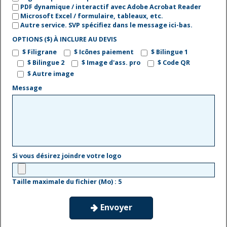
PDF dynamique / interactif avec Adobe Acrobat Reader
Microsoft Excel / formulaire, tableaux, etc.
Autre service. SVP spécifiez dans le message ici-bas.
OPTIONS ($) À INCLURE AU DEVIS
$ Filigrane
$ Icônes paiement
$ Bilingue 1
$ Bilingue 2
$ Image d'ass. pro
$ Code QR
$ Autre image
Message
Si vous désirez joindre votre logo
Taille maximale du fichier (Mo) : 5
Envoyer
