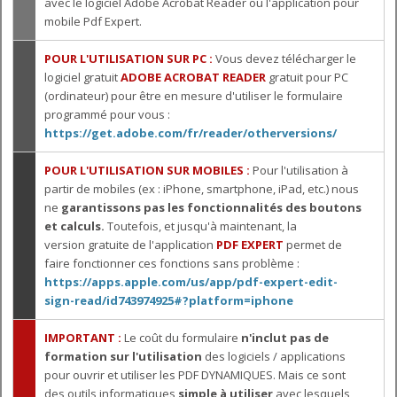
avec le logiciel Adobe Acrobat Reader ou l'application pour
mobile Pdf Expert.
POUR L'UTILISATION SUR PC :
Vous devez télécharger le
logiciel gratuit
ADOBE ACROBAT READER
gratuit pour PC
(ordinateur) pour être en mesure d'utiliser le formulaire
programmé pour vous :
https://get.adobe.com/fr/reader/otherversions/
POUR L'UTILISATION SUR MOBILES :
Pour l'utilisation à
partir de mobiles (ex : iPhone, smartphone, iPad, etc.) nous
ne
garantissons pas les fonctionnalités des boutons
et calculs.
Toutefois, et jusqu'à maintenant, la
version gratuite de l'application
PDF EXPERT
permet de
faire fonctionner ces fonctions sans problème :
https://apps.apple.com/us/app/pdf-expert-edit-
sign-read/id743974925#?platform=iphone
IMPORTANT :
Le coût du formulaire
n'inclut pas de
formation sur l'utilisation
des logiciels / applications
pour ouvrir et utiliser les PDF DYNAMIQUES. Mais ce sont
des outils informatiques
simple à utiliser
avec lesquels