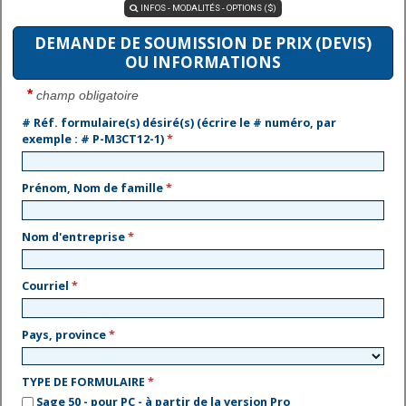
INFOS - MODALITÉS - OPTIONS ($)

DEMANDE DE SOUMISSION DE PRIX (DEVIS)
OU INFORMATIONS
*
champ obligatoire
# Réf. formulaire(s) désiré(s) (écrire le # numéro, par
exemple : # P-M3CT12-1)
*
Prénom, Nom de famille
*
Nom d'entreprise
*
Courriel
*
Pays, province
*
TYPE DE FORMULAIRE
*
Sage 50 - pour PC - à partir de la version Pro