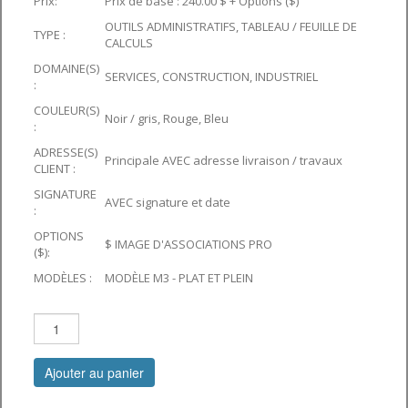
Prix:
Prix de base : 240.00 $ + Options ($)
OUTILS ADMINISTRATIFS, TABLEAU / FEUILLE DE
TYPE :
CALCULS
DOMAINE(S)
SERVICES, CONSTRUCTION, INDUSTRIEL
:
COULEUR(S)
Noir / gris, Rouge, Bleu
:
ADRESSE(S)
Principale AVEC adresse livraison / travaux
CLIENT :
SIGNATURE
AVEC signature et date
:
OPTIONS
$ IMAGE D'ASSOCIATIONS PRO
($):
MODÈLES :
MODÈLE M3 - PLAT ET PLEIN
Ajouter au panier