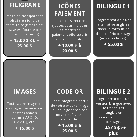
FILIGRANE
ICÔNES
BILINGUE 1
PAIEMENT
Image en transparence
Programmation d'une
placée en fond de
Icônes personnalisés
alternative anglaise
formulaire (l'image de
ajoutés pour indiquer
dans un formulaire
base est fournie par
les modes de
distinct. Prix par page
vous ou par nous).
paiement offerts (pris
(ou selon le cas).
selon la quantité).
+ 15.00 $ ou +
+ 55.00 $
+ 10.00 $ à
25.00 $
20.00 $
IMAGES
CODE QR
BILINGUE 2
Programmation d'une
Code intégrée à partir
version bilingue avec
Toute autre image ou
de votre propre image
le français et
des logos d'association
ou celle générée par
l'anglais en
professionnels
nos soins à votre
superposition. Prix
comme APCHQ,
demande.
par page.
CMMTQ, etc.
+ 15.00 $ à
+ 40.00 $ et
+ 15.00 $
25.00 $
plus