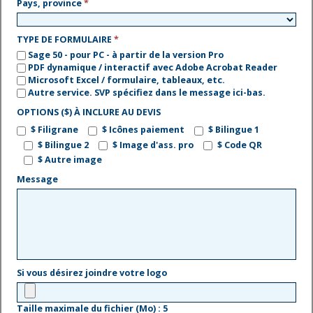
Pays, province
*
TYPE DE FORMULAIRE
*
Sage 50 - pour PC - à partir de la version Pro
PDF dynamique / interactif avec Adobe Acrobat Reader
Microsoft Excel / formulaire, tableaux, etc.
Autre service. SVP spécifiez dans le message ici-bas.
OPTIONS ($) À INCLURE AU DEVIS
$ Filigrane
$ Icônes paiement
$ Bilingue 1
$ Bilingue 2
$ Image d'ass. pro
$ Code QR
$ Autre image
Message
Si vous désirez joindre votre logo
Taille maximale du fichier (Mo) : 5