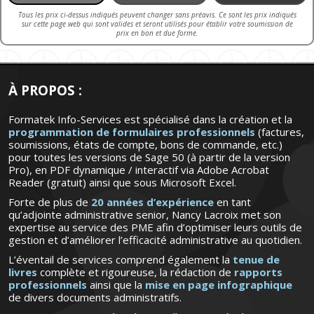
Tous les prix ci-dessus indiqués peuvent changer sans préavis. Ce sont les prix indiqués
sur cette page web qui sont valides et seront utilisés pour établir votre soumission de
prix en bon et due forme.
À PROPOS :
Formatek Info-Services est spécialisé dans la création et la
programmation de formulaires professionnels
(factures,
soumissions, états de compte, bons de commande, etc.)
pour toutes les versions de Sage 50 (à partir de la version
Pro), en PDF dynamique / interactif via Adobe Acrobat
Reader (gratuit) ainsi que sous Microsoft Excel.
Forte de plus de
20 années d’expérience
en tant
qu’adjointe administrative senior, Nancy Lacroix met son
expertise au service des PME afin d’optimiser leurs outils de
gestion et d’améliorer l’efficacité administrative au quotidien.
L’éventail de services comprend également la
tenue de
livres
complète et rigoureuse, la rédaction de
rapports
professionnels
ainsi que la
mise en page infographique
de divers documents administratifs.