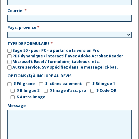
Courriel
*
Pays, province
*
TYPE DE FORMULAIRE
*
Sage 50 - pour PC - à partir de la version Pro
PDF dynamique / interactif avec Adobe Acrobat Reader
Microsoft Excel / formulaire, tableaux, etc.
Autre service. SVP spécifiez dans le message ici-bas.
OPTIONS ($) À INCLURE AU DEVIS
$ Filigrane
$ Icônes paiement
$ Bilingue 1
$ Bilingue 2
$ Image d'ass. pro
$ Code QR
$ Autre image
Message