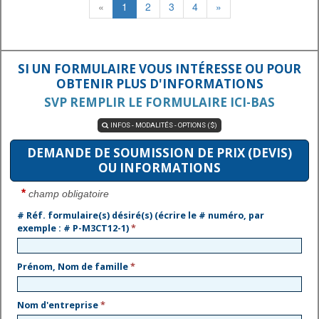
«
1
2
3
4
»
SI UN FORMULAIRE VOUS INTÉRESSE OU POUR
OBTENIR PLUS D'INFORMATIONS
SVP REMPLIR LE FORMULAIRE ICI-BAS
INFOS - MODALITÉS - OPTIONS ($)

DEMANDE DE SOUMISSION DE PRIX (DEVIS)
OU INFORMATIONS
*
champ obligatoire
# Réf. formulaire(s) désiré(s) (écrire le # numéro, par
exemple : # P-M3CT12-1)
*
Prénom, Nom de famille
*
Nom d'entreprise
*