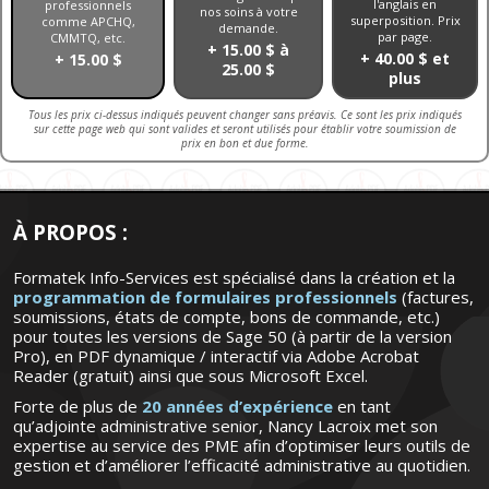
l'anglais en
professionnels
nos soins à votre
superposition. Prix
comme APCHQ,
demande.
par page.
CMMTQ, etc.
+ 15.00 $ à
+ 40.00 $ et
+ 15.00 $
25.00 $
plus
Tous les prix ci-dessus indiqués peuvent changer sans préavis. Ce sont les prix indiqués
sur cette page web qui sont valides et seront utilisés pour établir votre soumission de
prix en bon et due forme.
À PROPOS :
Formatek Info-Services est spécialisé dans la création et la
programmation de formulaires professionnels
(factures,
soumissions, états de compte, bons de commande, etc.)
pour toutes les versions de Sage 50 (à partir de la version
Pro), en PDF dynamique / interactif via Adobe Acrobat
Reader (gratuit) ainsi que sous Microsoft Excel.
Forte de plus de
20 années d’expérience
en tant
qu’adjointe administrative senior, Nancy Lacroix met son
expertise au service des PME afin d’optimiser leurs outils de
gestion et d’améliorer l’efficacité administrative au quotidien.