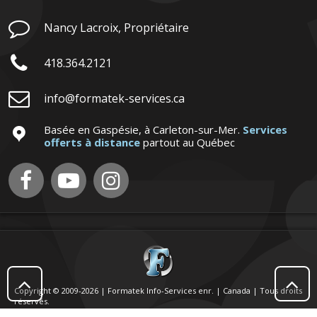

Nancy Lacroix, Propriétaire

418.364.2121

info@formatek-services.ca
Basée en Gaspésie, à Carleton-sur-Mer.
Services

offerts à distance
partout au Québec





Copyright © 2009-2026 | Formatek Info-Services enr. | Canada | Tous droits
réservés.