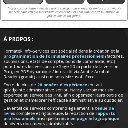
Tous les prix ci-dessus indiqués peuvent changer sans préavis. Ce sont les prix indiqués
sur cette page web qui sont valides et seront utilisés pour établir votre soumission de
prix en bon et due forme.
À PROPOS :
Formatek Info-Services est spécialisé dans la création et la
programmation de formulaires professionnels
(factures,
soumissions, états de compte, bons de commande, etc.)
pour toutes les versions de Sage 50 (à partir de la version
Pro), en PDF dynamique / interactif via Adobe Acrobat
Reader (gratuit) ainsi que sous Microsoft Excel.
Forte de plus de
20 années d’expérience
en tant
qu’adjointe administrative senior, Nancy Lacroix met son
expertise au service des PME afin d’optimiser leurs outils de
gestion et d’améliorer l’efficacité administrative au quotidien.
L’éventail de services comprend également la
tenue de
livres
complète et rigoureuse, la rédaction de
rapports
professionnels
ainsi que la
mise en page infographique
de divers documents administratifs.