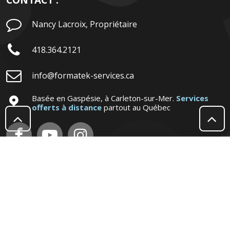
CONTACT :

Nancy Lacroix, Propriétaire

418.364.2121

info@formatek-services.ca
Basée en Gaspésie, à Carleton-sur-Mer.
Services

offerts à distance
partout au Québec





Copyright © 2009-2026 | Formatek Info-Services enr. | Canada | Tous droits
réservés.