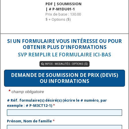
PDF | SOUMISSION
| # P-M1DU01-1
Prix de base : 130.00
$ + Options ($)
SI UN FORMULAIRE VOUS INTÉRESSE OU POUR
OBTENIR PLUS D'INFORMATIONS
SVP REMPLIR LE FORMULAIRE ICI-BAS
INFOS - MODALITÉS - OPTIONS ($)

DEMANDE DE SOUMISSION DE PRIX (DEVIS)
OU INFORMATIONS
*
champ obligatoire
# Réf. formulaire(s) désiré(s) (écrire le # numéro, par
exemple : # P-M3CT12-1)
*
Prénom, Nom de famille
*