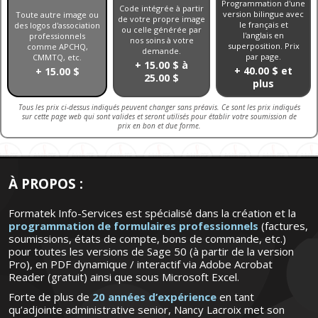
Programmation d'une
Code intégrée à partir
version bilingue avec
Toute autre image ou
de votre propre image
le français et
des logos d'association
ou celle générée par
l'anglais en
professionnels
nos soins à votre
superposition. Prix
comme APCHQ,
demande.
par page.
CMMTQ, etc.
+ 15.00 $ à
+ 40.00 $ et
+ 15.00 $
25.00 $
plus
Tous les prix ci-dessus indiqués peuvent changer sans préavis. Ce sont les prix indiqués
sur cette page web qui sont valides et seront utilisés pour établir votre soumission de
prix en bon et due forme.
À PROPOS :
Formatek Info-Services est spécialisé dans la création et la
programmation de formulaires professionnels
(factures,
soumissions, états de compte, bons de commande, etc.)
pour toutes les versions de Sage 50 (à partir de la version
Pro), en PDF dynamique / interactif via Adobe Acrobat
Reader (gratuit) ainsi que sous Microsoft Excel.
Forte de plus de
20 années d’expérience
en tant
qu’adjointe administrative senior, Nancy Lacroix met son