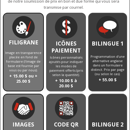
de notre soumission de prix en bon et due forme qui vous sera
transmise par courriel.
FILIGRANE
ICÔNES
BILINGUE 1
PAIEMENT
Image en transparence
Programmation d'une
placée en fond de
Icônes personnalisés
alternative anglaise
formulaire (l'image de
ajoutés pour indiquer
dans un formulaire
base est fournie par
les modes de
distinct. Prix par page
vous ou par nous).
paiement offerts (pris
(ou selon le cas).
selon la quantité).
+ 15.00 $ ou +
+ 55.00 $
+ 10.00 $ à
25.00 $
20.00 $
IMAGES
CODE QR
BILINGUE 2