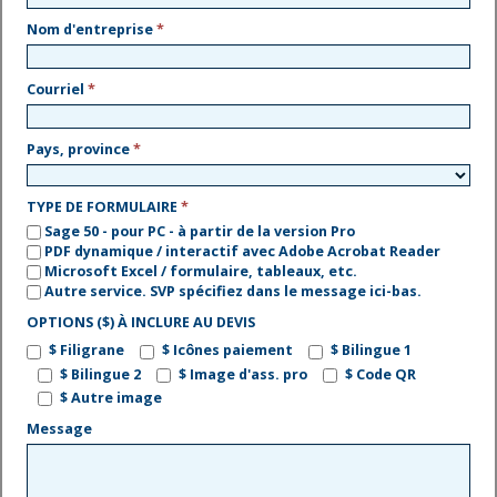
Nom d'entreprise
*
Courriel
*
Pays, province
*
TYPE DE FORMULAIRE
*
Sage 50 - pour PC - à partir de la version Pro
PDF dynamique / interactif avec Adobe Acrobat Reader
Microsoft Excel / formulaire, tableaux, etc.
Autre service. SVP spécifiez dans le message ici-bas.
OPTIONS ($) À INCLURE AU DEVIS
$ Filigrane
$ Icônes paiement
$ Bilingue 1
$ Bilingue 2
$ Image d'ass. pro
$ Code QR
$ Autre image
Message