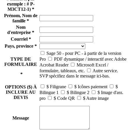
exemple : # P-
M3CT12-1)
*
Prénom, Nom de
famille
*
Nom
d'entreprise
*
Courriel
*
Pays, province
*
Sage 50 - pour PC - à partir de la version
TYPE DE
Pro
PDF dynamique / interactif avec Adobe
FORMULAIRE
Acrobat Reader
Microsoft Excel /
formulaire, tableaux, etc.
Autre service.
*
SVP spécifiez dans le message ici-bas.
$ Filigrane
$ Icônes paiement
$
OPTIONS ($) À
INCLURE AU
Bilingue 1
$ Bilingue 2
$ Image d'ass.
DEVIS
pro
$ Code QR
$ Autre image
Message