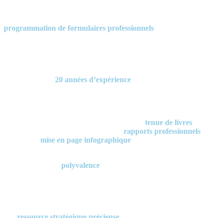
À PROPOS :
Formatek Info-Services est spécialisé dans la création et la
programmation de formulaires professionnels
(factures,
soumissions, états de compte, bons de commande, etc.) pour toutes
les versions de Sage 50 (à partir de la version Pro), en PDF
dynamique / interactif via Adobe Acrobat Reader (gratuit) ainsi que
sous Microsoft Excel.
Forte de plus de
20 années d’expérience
en tant qu’adjointe
administrative senior, Nancy Lacroix met son expertise au service
des PME afin d’optimiser leurs outils de gestion et d’améliorer
l’efficacité administrative au quotidien.
L’éventail de services comprend également la
tenue de livres
complète et rigoureuse, la rédaction de
rapports professionnels
ainsi que la
mise en page infographique
de divers documents
administratifs.
Reconnue pour sa
polyvalence
, elle conçoit également divers outils
de travail et supports visuels adaptés aux besoins des entrepreneurs,
contribuant à améliorer leur organisation, leur efficacité et leur image
professionnelle.
Sa capacité à intervenir à différents niveaux opérationnels fait d’elle
une
ressource stratégique précieuse
pour les petites et moyennes