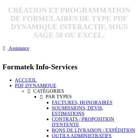
CRÉATION ET PROGRAMMATION
DE FORMULAIRES DE TYPE PDF
DYNAMIQUE INTERACTIF, SOUS
SAGE 50 OU EXCEL.
Assistance

Formatek Info-Services
ACCUEIL
PDF DYNAMIQUE
CATÉGORIES

PAR TYPES

FACTURES, HONORAIRES
SOUMISSIONS, DEVIS,
ESTIMATIONS
CONTRATS / PROPOSITION
D'ENTENTE
BONS DE LIVRAISON / EXPÉDITION
OUTILS ADMINISTRATIFS