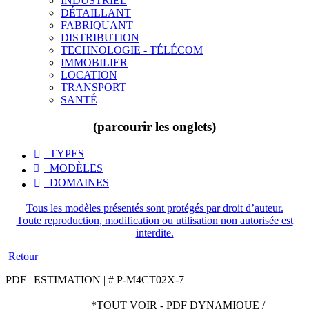
INDUSTRIEL
DÉTAILLANT
FABRIQUANT
DISTRIBUTION
TECHNOLOGIE - TÉLÉCOM
IMMOBILIER
LOCATION
TRANSPORT
SANTÉ
(parcourir les onglets)
TYPES

MODÈLES

DOMAINES

Tous les modèles présentés sont protégés par droit d’auteur.
Toute reproduction, modification ou utilisation non autorisée est
interdite.
Retour
PDF | ESTIMATION | # P-M4CT02X-7
*TOUT VOIR - PDF DYNAMIQUE /