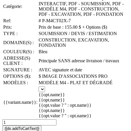
INTERACTIF, PDF - SOUMISSION, PDF -
Catégorie:
MODÈLE M4, PDF - CONSTRUCTION,
PDF - EXCAVATION, PDF - FONDATION
Ref:
# P-M4CT02X-7
Prix:
Prix de base : 155.00 $ + Options ($)
TYPE :
SOUMISSION / DEVIS / ESTIMATION
CONSTRUCTION, EXCAVATION,
DOMAINE(S) :
FONDATION
COULEUR(S) :
Bleu
ADRESSE(S)
Principale SANS adresse livraison / travaux
CLIENT :
SIGNATURE :
AVEC signature et date
OPTIONS ($):
$ IMAGE D'ASSOCIATIONS PRO
MODÈLES :
MODÈLE M4 - PLAT ET DÉGRADÉ
{{opt.name}}
{{opt.name}}
{{variant.name}}:
{{opt.value ? '' : opt.name}}
{{opt.name}}
{{opt.value ? '' : opt.name}}
{{ds.addToCartText}}